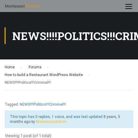
NEWS!!!!POLITICS!!!CRI
Home
›
Forums
›
How to build a Restaurant WordPress Website
›
NEWS!!!!Politics!!!Criminal!!!
Tagged:
NEWS!!!!Politics!!!Criminal!!!
This topic has 0 replies, 1 voice, and was last updated
8 years, 5
months ago
by
MontessoriAdmin
.
Viewing 1 post (of 1 total)