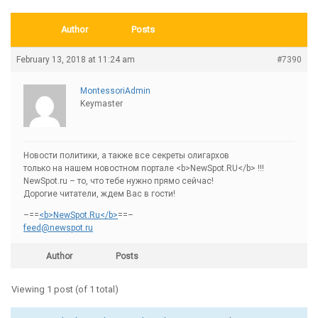
Author
Posts
February 13, 2018 at 11:24 am
#7390
MontessoriAdmin
Keymaster
Новости политики, а также все секреты олигархов
только на нашем новостном портале <b>NewSpot.RU</b> !!!
NewSpot.ru – то, что тебе нужно прямо сейчас!
Дорогие читатели, ждем Вас в гости!
–==
<b>NewSpot.Ru</b>
==–
feed@newspot.ru
Author
Posts
Viewing 1 post (of 1 total)