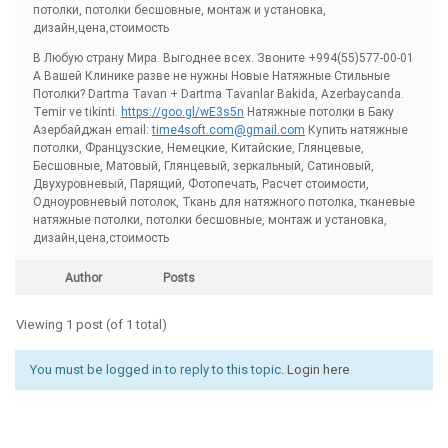
потолки, потолки бесшовные, монтаж и установка,
дизайн,цена,стоимость
В Любую страну Мира. Выгоднее всех. Звоните +994(55)577-00-01
А Вашей Клинике разве не нужны Новые Натяжные Стильные
Потолки? Dartma Tavan + Dartma Tavanlar Bakida, Azerbaycanda.
Temir ve tikinti.
https://goo.gl/wE3s5n
Натяжные потолки в Баку
Азербайджан email:
time4soft.com@gmail.com
Купить натяжные
потолки, Французские, Немецкие, Китайские, Глянцевые,
Бесшовные, Матовый, Глянцевый, зеркальный, Сатиновый,
Двухуровневый, Парящий, Фотопечать, Расчет стоимости,
Одноуровневый потолок, Ткань для натяжного потолка, тканевые
натяжные потолки, потолки бесшовные, монтаж и установка,
дизайн,цена,стоимость
Author
Posts
Viewing 1 post (of 1 total)
You must be logged in to reply to this topic.
Login here