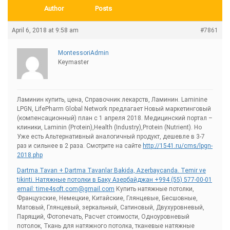
Author
Posts
April 6, 2018 at 9:58 am
#7861
MontessoriAdmin
Keymaster
Ламинин купить, цена, Справочник лекарств, Ламинин. Laminine
LPGN, LifePharm Global Network предлагает Новый маркетинговый
(компенсационный) план с 1 апреля 2018. Медицинский портал –
клиники, Laminin (Protein),Health (Industry),Protein (Nutrient). Но
Уже есть Альтернативный аналогичный продукт, дешевле в 3-7
раз и сильнее в 2 раза. Смотрите на сайте
http://1541.ru/cms/lpgn-
2018.php
Dartma Tavan + Dartma Tavanlar Bakida, Azerbaycanda. Temir ve
tikinti. Натяжные потолки в Баку Азербайджан +994 (55) 577-00-01
email:
time4soft.com@gmail.com
Купить натяжные потолки,
Французские, Немецкие, Китайские, Глянцевые, Бесшовные,
Матовый, Глянцевый, зеркальный, Сатиновый, Двухуровневый,
Парящий, Фотопечать, Расчет стоимости, Одноуровневый
потолок, Ткань для натяжного потолка, тканевые натяжные