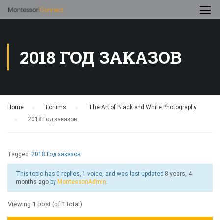
2018 ГОД ЗАКАЗОВ
Home
›
Forums
›
The Art of Black and White Photography
›
2018 Год заказов
Tagged:
2018 Год заказов
This topic has 0 replies, 1 voice, and was last updated
8 years, 4
months ago
by
MontessoriAdmin
.
Viewing 1 post (of 1 total)