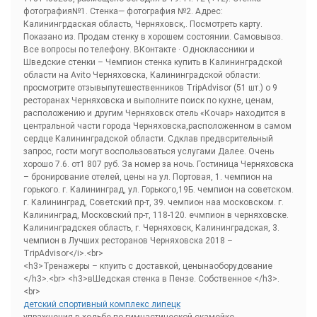
фотография№1. Стенка— фотография №2. Адрес:
Калинингрдаская область, Черняховск,. Посмотреть карту.
Показано из. Продам стенку в хорошем состоянии. Самовывоз.
Все вопросы по телефону. ВКонтакте · Одноклассники и
Шведские стенки – Чемпион стенка купить в Калининградской
области на Avito Черняховска, Калининградской области:
просмотрите отзывыпутешественников TripAdvisor (51 шт.) о 9
ресторанах Черняховска и выполните поиск по кухне, ценам,
расположению и другим Черняховск отель «Кочар» находится в
центральной части города Черняховска,расположенном в самом
сердце Калининградской области. Сдклав предвсрительный
запрос, гости могут воспользоваться услугами Далее. Очень
хорошо 7.6. от1 807 руб. За номер за ночь. Гостиница Черняховска
– бронирование отелей, цены на ул. Портовая, 1. чемпион на
горького. г. Калининград, ул. Горького,19Б. чемпион на советском.
г. Калининград, Советский пр-т, 39. чемпион наа московском. г.
Калининград, Московский пр-т, 118-120. ечмпион в черняховске.
Калининградскея область, г. Черняховск, Калининградская, 3.
чемпион в Лучших ресторанов Черняховска 2018 –
TripAdvisor</i>.<br>
<h3>Тренажеры – кпуить с доставкой, ценынаоборудование
</h3>.<br> <h3>вШедская стенка в Пензе. Собственное </h3>.
<br>
детский спортивный комплекс липецк