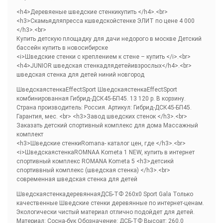
<h4>Деревяеные шведские стенкикупить </h4>.<br>
<h3>Скамьядляпресса кшведскойстенке ЭЛИТ по цене 4 000
</h3>.<br>
Купить детскую площадку для дачи недорого в москве
Детский
бассейн купить в новосибирске
<i>Шведские стенки с креплением к стене – купить </i>.<br>
<h4>JUNIOR шведская стенкадлядетейивзрослых</h4>.<br>
шведская стенка для детей ниний новгород
ШведскаястенкаEffectSport ШведскаястенкаEffectSport
комбинированная Гибрид-ДСК45-БП45. 13 120 р. В корзину.
Страна производитель: Россия. Артикул: Гибрид-ДСК45-БП45.
Гарантия, мес. <br> <h3>Завод шведских стенок </h3>.<br>
Заказать детский спортивный комплекс для дома
Массажный
комплект
<h3>Шведские стенкиRomana- каталог цен, где </h3>.<br>
<i>ШведскаястенкаROMNAA Kometa 1 NEW, купить в интернет
спортивный комплекс ROMANA Kometa 5 <h3>детсикй
спортиввный комплекс (шведская стенка) </h3>.<br>
современная шведская стенка для детей
ШведскаястенкадеревяннаяДСБ-ТФ 260х0 Sport Gala Только
качественные Шведские стенки деревянные по интернет-ценам.
Экологически чистый материал отлично подойдет для детей.
Материал: Сосна-бук Обозначение: ДСБ-ТФ Высоат: 260,0