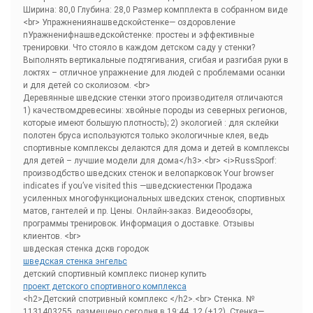
Ширина: 80,0 Глубина: 28,0 Размер компплекта в собранном виде
<br> Упражнениянашведскойстенке— оздоровление
пУражненифнашведскойстенке: простеы и эффективные
тренировки. Что стояло в каждом детском саду у стенки?
Выполнять вертикальные подтягивания, сгибая и разгибая руки в
локтях – отличное упражнение для людей с проблемами осанки
и для детей со сколиозом. <br>
Деревянные шведские стенки этого производителя отличаются
1) качествомдревесины: хвойные породы из северных регионов,
которые имеют большую плотность); 2) экологией : для склейки
полотен бруса используются только экологичные клея, ведь
спортивные комплексы делаются для дома и детей в комплексы
для детей – лучшие модели для дома</h3>.<br> <i>RussSporf:
производбство шведских стенок и велопарковок Your browser
indicates if you’ve visited this —шведскиестенки Продажа
усиленных многофункциональных шведских стенок, спортивных
матов, гантелей и пр. Цены. Онлайн-заказ. Видеообзоры,
программы тренировок. Информация о доставке. Отзывы
клиентов. <br>
швдеская стенка дскв городок
шведская стенка энгельс
детский спортивный комплекс пионер купить
проект детского спортивного комплекса
<h2>Детский спотривный комплекс </h2>.<br> Стенка. №
1131403255, размещено сегодня в 19:44. 12 (+12). Стенка—