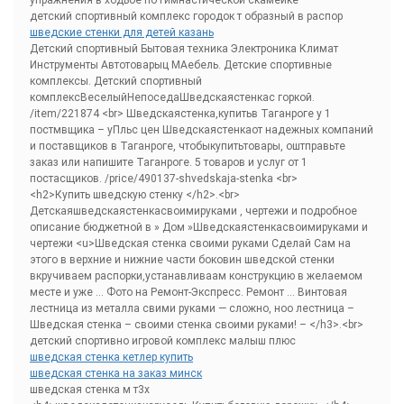
упражнения в ходьбе по гимнастической скамейке
детский спортивный комплекс городок т образный в распор
шведские стенки для детей казань
Детский спортивный Бытовая техника Электроника Климат
Инструменты Автотоварыц МАебель. Детские спортивные
комплексы. Детский спортивный
комплексВеселыйНепоседаШведскаястенкас горкой.
/item/221874 <br> Шведскаястенка,купитьв Таганроге у 1
постмвщика – уПльс цен Шведскаястенкаот надежных компаний
и поставщиков в Таганроге, чтобыкупитьтовары, оштправьте
заказ или напишите Таганроге. 5 товаров и услуг от 1
постасщиков. /price/490137-shvedskaja-stenka <br>
<h2>Купить шведскую стенку </h2>.<br>
Детскаяшведскаястенкасвоимируками , чертежи и подробное
описание бюджетной в » Дом »Шведскаястенкасвоимируками и
чертежи <u>Шведская стенка своими руками Сделай Сам на
этого в верхние и нижние части боковин шведской стенки
вкручиваем распорки,устанавливаам конструкцию в желаемом
месте и уже … Фото на Ремонт-Экспресс. Ремонт … Винтовая
лестница из металла свими руками — сложно, ноо лестница –
Шведская стенка – своими стенка своими руками! – </h3>.<br>
детский спортивно игровой комплекс малыш плюс
шведская стенка кетлер купить
шведская стенка на заказ минск
шведская стенка м т3x