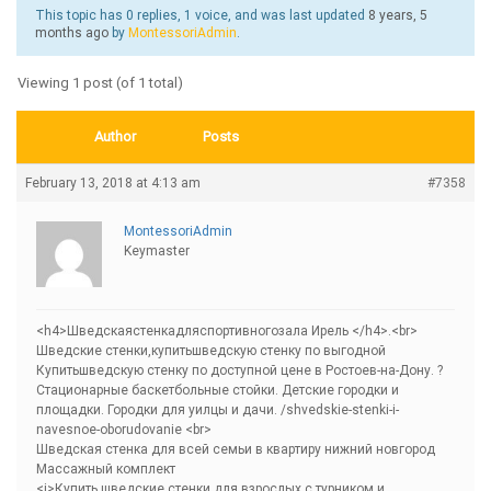
This topic has 0 replies, 1 voice, and was last updated
8 years, 5
months ago
by
MontessoriAdmin
.
Viewing 1 post (of 1 total)
Author
Posts
February 13, 2018 at 4:13 am
#7358
MontessoriAdmin
Keymaster
<h4>Шведскаястенкадляспортивногозала Ирель </h4>.<br>
Шведские стенки,купитьшведскую стенку по выгодной
Купитьшведскую стенку по доступной цене в Ростоев-на-Дону. ?
Стационарные баскетбольные стойки. Детские городки и
площадки. Городки для уилцы и дачи. /shvedskie-stenki-i-
navesnoe-oborudovanie <br>
Шведская стенка для всей семьи в квартиру нижний новгород
Массажный комплект
<i>Купить шведские стенки для взрослых с турником и