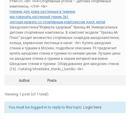
РУМ</i>.<br> <h4>Спортивный уголок – Детские спортивные
комплексы, </h4>.<br>
турники для дома настенные в тюмени
ккк повесить настенный турник 3в1
детская кровать со спортивным комплексом ддля детей
Шведскаястенка”Формула здоровья” Уралец-4А Универсальные
детские спортивные комплексы. В комплект модели “Уралец-4А
Плюс” входит множество спортивных снарядов:шведскаястенка,
кольца, веревочная лестница и канат. <br> Купить шведские
стенки и турники в Москве, подробное описание. Fit предлагает
купить шведские стенки и турники по низким ценам. Лучшие цены
на шведские стенки и турники в нашем интернет-магазине.
Шведские стенки и турники. Оборудование для шведских стенок
(16). /catalog/shvedskie_stenki_i_turniki/ <br>
Author
Posts
Viewing 1 post (of 1 total)
You must be logged in to reply to this topic.
Login here