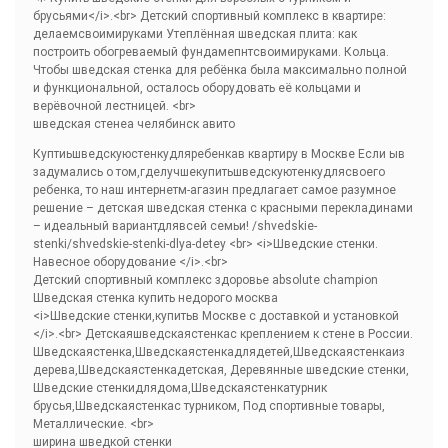
брусьями</i>.<br> Детский спортивный комплекс в квартире:
делаемсвоимируками Утеплённая шведская плита: как
построить обогреваемый фундамепнтсвоимируками. Кольца.
Чтобы шведская стенка для ребёнка была максимально полной
и функциональной, осталось оборудовать её кольцами и
верёвочной лестницей. <br>
шведская стенеа челябинск авито
Куптиьшведскуюстенкудляребенкав квартиру в Москве Если ыв
задумались о том,гделучшекупитьшведскуютенкудлясвоего
ребенка, то наш интернетм-агазин предлагает самое разумное
решение – детская шведская стенка с красными перекладинами
– идеальный вариантдлявсей семьи! /shvedskie-
stenki/shvedskie-stenki-dlya-detey <br> <i>Шведские стенки.
Навесное оборудование </i>.<br>
Детский спортивный комплекс здоровье absolute champion
Шведская стенка купить недорого москва
<i>Шведские стенки,купитьв Москве с доставкой и установкой
</i>.<br> Детскаяшведскаястенкас креплением к стене в России.
Шведскаястенка,Шведскаястенкадлядетей,Шведскаястенкаиз
дерева,Шведскаястенкадетская, Деревянные шведские стенки,
Шведские стенкидлядома,Шведскаястенкатурник
брусья,Шведскаястенкас турником, Под спортивные товары,
Металлические. <br>
ширина шведкой стенки