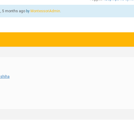
s, 5 months ago
by
MontessoriAdmin
.
ashiha