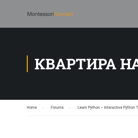
КВАРТИРА Н
Home
›
Forums
›
Learn Python – Interactive Python T