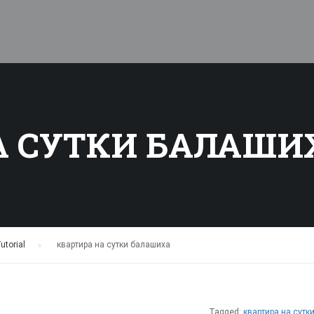
А СУТКИ БАЛАШИ
utorial
›
квартира на сутки балашиха
Tagged:
квартира на сутк